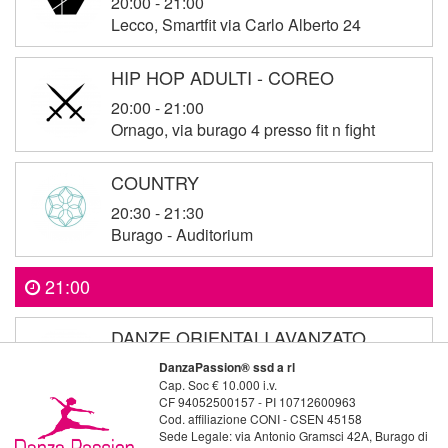
20:00 - 21:00
Lecco, Smartfit via Carlo Alberto 24
HIP HOP ADULTI - COREO
20:00 - 21:00
Ornago, via burago 4 presso fit n fight
COUNTRY
20:30 - 21:30
Burago - Auditorium
21:00
DANZE ORIENTALI AVANZATO
21:00 - 22:30
DanzaPassion® ssd a rl
Cap. Soc € 10.000 i.v.
Burago - palestra leggera
CF 94052500157 - PI 10712600963
Cod. affiliazione CONI - CSEN 45158
Sede Legale: via Antonio Gramsci 42A, Burago di