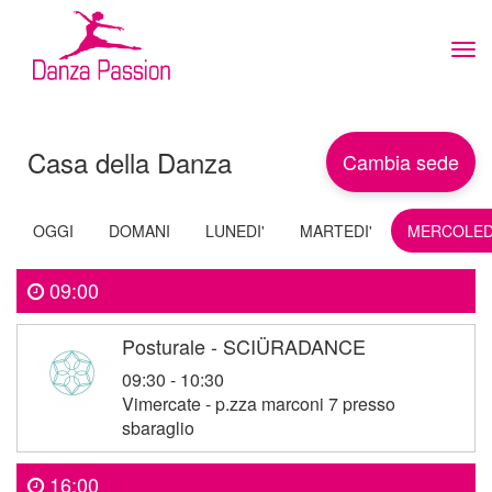
Tog
navi
Casa della Danza
Cambia sede
OGGI
DOMANI
LUNEDI'
MARTEDI'
MERCOLED
09:00
Posturale - SCIÜRADANCE
09:30 - 10:30
Vimercate - p.zza marconi 7 presso
sbaraglio
16:00