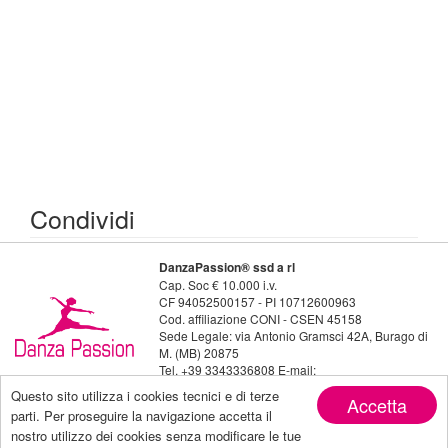
Condividi
DanzaPassion® ssd a rl
Cap. Soc € 10.000 i.v.
CF 94052500157 - PI 10712600963
Cod. affiliazione CONI - CSEN 45158
Sede Legale: via Antonio Gramsci 42A, Burago di
M. (MB) 20875
Tel. +39 3343336808 E-mail:
danzapassion@live.it
Questo sito utilizza i cookies tecnici e di terze
Accetta
Seguici su:
parti. Per proseguire la navigazione accetta il
nostro utilizzo dei cookies senza modificare le tue