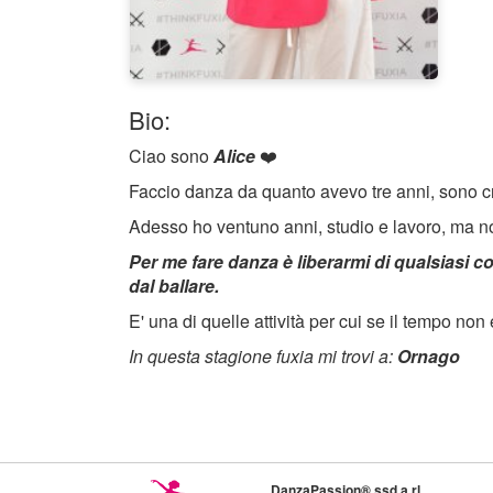
Bio:
Ciao sono
Alice
❤️
Faccio danza da quanto avevo tre anni, sono cr
Adesso ho ventuno anni, studio e lavoro, ma 
Per me fare danza è liberarmi di qualsiasi c
dal ballare.
E' una di quelle attività per cui se il tempo non
In questa stagione fuxia mi trovi a:
Ornago
DanzaPassion® ssd a rl