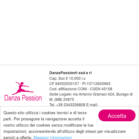
DanzaPassion® ssd a rl
Cap. Soc € 10.000 i.v.
CF 94052500157 - PI 10712600963
Cod. affiliazione CONI - CSEN 45158
Sede Legale: via Antonio Gramsci 42A, Burago di
M. (MB) 20875
Tel. +39 3343336808 E-mail:
danzapassion@live.it
Questo sito utilizza i cookies tecnici e di terze
Accetta
Seguici su:
parti. Per proseguire la navigazione accetta il
nostro utilizzo dei cookies senza modificare le tue
impostazioni, acconsentendo all'utilizzo degli stessi per visualizzare
servizi e offerte.
Maggiori informazioni
Privacy policy
| Copyright by Danza Passion |
powered by Makeitapp