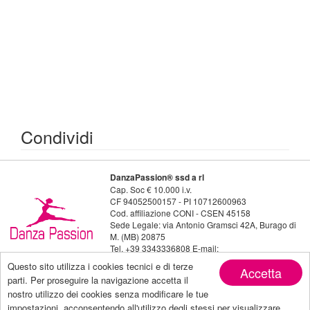
Condividi
DanzaPassion® ssd a rl
Cap. Soc € 10.000 i.v.
CF 94052500157 - PI 10712600963
Cod. affiliazione CONI - CSEN 45158
Sede Legale: via Antonio Gramsci 42A, Burago di
M. (MB) 20875
Tel. +39 3343336808 E-mail:
danzapassion@live.it
Questo sito utilizza i cookies tecnici e di terze
Accetta
Seguici su:
parti. Per proseguire la navigazione accetta il
nostro utilizzo dei cookies senza modificare le tue
impostazioni, acconsentendo all'utilizzo degli stessi per visualizzare