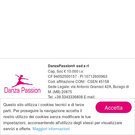
DanzaPassion® ssd a rl
Cap. Soc € 10.000 i.v.
CF 94052500157 - PI 10712600963
Cod. affiliazione CONI - CSEN 45158
Sede Legale: via Antonio Gramsci 42A, Burago di
M. (MB) 20875
Tel. +39 3343336808 E-mail:
danzapassion@live.it
Questo sito utilizza i cookies tecnici e di terze
Accetta
Seguici su:
parti. Per proseguire la navigazione accetta il
nostro utilizzo dei cookies senza modificare le tue
impostazioni, acconsentendo all'utilizzo degli stessi per visualizzare
servizi e offerte.
Maggiori informazioni
Privacy policy
| Copyright by Danza Passion |
powered by Makeitapp